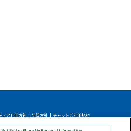
ディア利用方針
品質方針
チャットご利用規約
ストアご利用ガイド
ストアFAQ
 Not Sell or Share My Personal Information