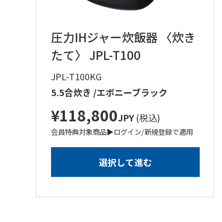
圧力IHジャー炊飯器 〈炊き
たて〉 JPL-T100
JPL-T100KG
5.5合炊き /エボニーブラック
¥
118,800
JPY
(税込)
会員特典対象商品
▶︎
ログイン/新規登録
で適用
選択して進む