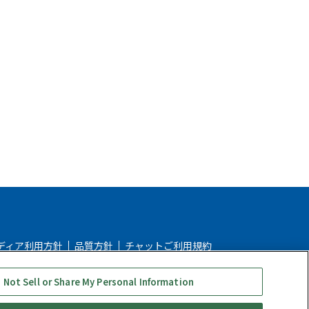
ディア利用方針
品質方針
チャットご利用規約
ストアご利用ガイド
ストアFAQ
 Not Sell or Share My Personal Information