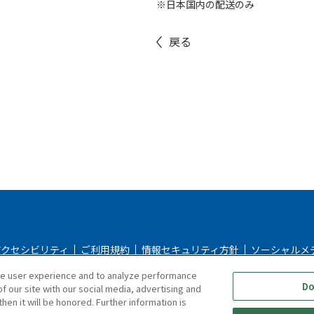
※日本国内の配送のみ
戻る
アクセシビリティ
ご利用規約
情報セキュリティ方針
ソーシャルメ
ce user experience and to analyze performance
シー
返品＆返金ポリシー
修理規約
特定商取引法に基づく表記
Do
f our site with our social media, advertising and
hen it will be honored. Further information is