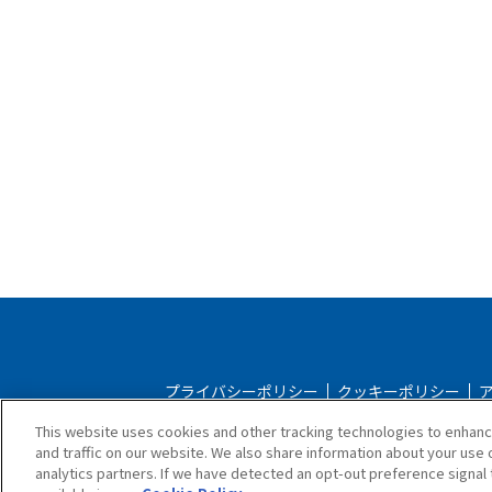
プライバシーポリシー
クッキーポリシー
This website uses cookies and other tracking technologies to enhan
ストアご利用規約
配送ポリ
and traffic on our website. We also share information about your use o
analytics partners. If we have detected an opt-out preference signal t